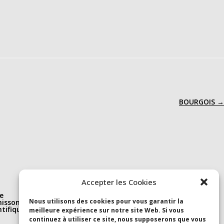
BOURGOIS
→
Nous suivre
Accepter les Cookies
e
Linkedin
Nous utilisons des cookies pour vous garantir la
isson(s)
S’abonner à la newsletter
ntifique et
Youtube
meilleure expérience sur notre site Web. Si vous
continuez à utiliser ce site, nous supposerons que vous