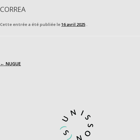
CORREA
Cette entrée a été publiée le
16 avril 2025
.
←
NUGUE
Navigation
des
articles