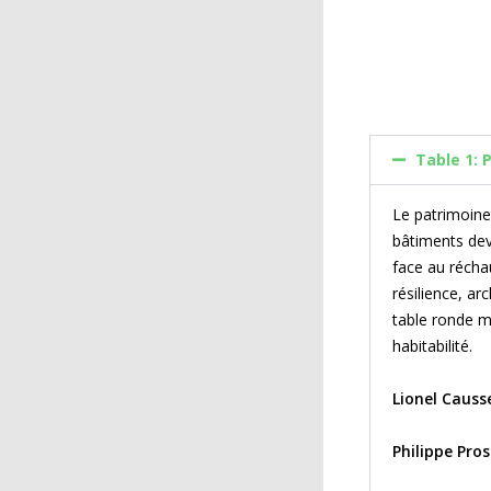
Table 1: 
Le patrimoine 
bâtiments deve
face au récha
résilience, ar
table ronde m
habitabilité.
Lionel Causs
Philippe Pros