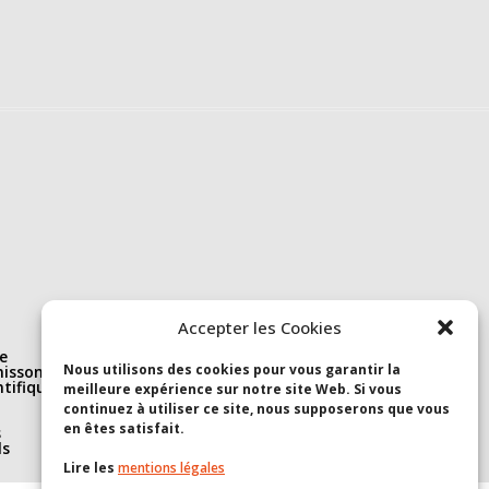
Nous suivre
Accepter les Cookies
e
Linkedin
Nous utilisons des cookies pour vous garantir la
isson(s)
S’abonner à la newsletter
ntifique et
Youtube
meilleure expérience sur notre site Web. Si vous
continuez à utiliser ce site, nous supposerons que vous
en êtes satisfait.
s
ls
Lire les
mentions légales