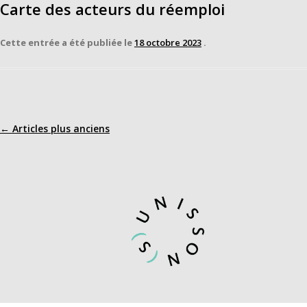
Carte des acteurs du réemploi
Cette entrée a été publiée le
18 octobre 2023
.
←
Articles plus anciens
Navigation
des
articles