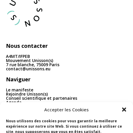
Nous contacter
A4MT/IFPEB
Mouvement Unisson(s)
7 rue blanche, 75009 Paris
contact@unissons.eu
Naviguer
Le manifeste
Rejoindre Unisson(s)
Conseil scientifique et partenaires
Agenda
Publications
Accepter les Cookies
Boîte à outils
Contact
Nous utilisons des cookies pour vous garantir la meilleure
Nous suivre
expérience sur notre site Web. Si vous continuez à utiliser ce
site, nous supposerons que vous en êtes satisfait.