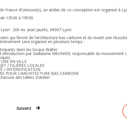
de France d’Unisson(s), un atelier de co-conception est organisé à L
 de 13h30 à 19h30
 Lyon : 200 Av. Jean Jaurès, 69007 Lyon
leviers qui feront de l’architecture bas carbone et du vivant une réussi
l’évènement sera organisé en plusieurs temps :
ticipants dans les locaux Walter
 et introduction par Guillaume MEUNIER, responsable du mouvement U
tiques
TURE EN VILLE
ET / FILIÈRES LOCALES
E / INTENSIFICATION
ES POUR L’ARCHITECTURE BAS CARBONE
chacune des tables d'atelier
Suivant