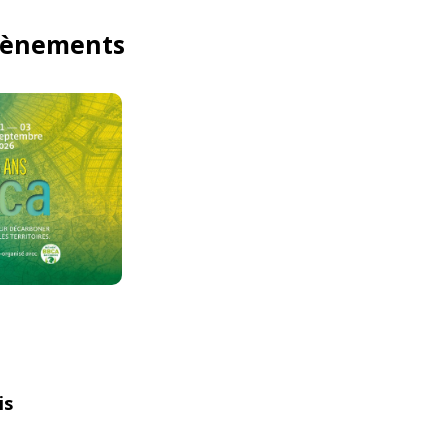
vènements
is