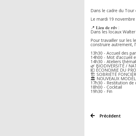
Dans le cadre du Tour 
Le mardi 19 novembre
📍 𝐋𝐢𝐞𝐮 𝐝𝐞 𝐫𝐝𝐯 :
Dans les locaux Walter
Pour travailler sur les 
construire autrement, 
13h30 - Accueil des par
14h00 - Mot d’accueil
14h30 - Ateliers théma
🌿 BIODIVERSITÉ / NA
💶 ÉCONOMIE DU PROJ
🏗 SOBRIÉTÉ FONCIÈR
🏛 NOUVEAUX MODÈL
17h30 - Restitution de 
18h00 - Cocktail
19h30 - Fin
Précédent