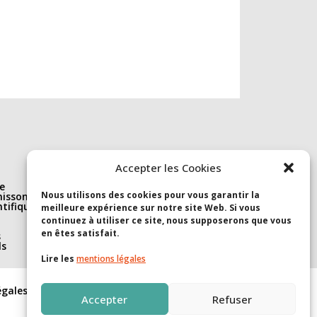
Nous suivre
Accepter les Cookies
e
Linkedin
Nous utilisons des cookies pour vous garantir la
isson(s)
S’abonner à la newsletter
ntifique et
Youtube
meilleure expérience sur notre site Web. Si vous
continuez à utiliser ce site, nous supposerons que vous
en êtes satisfait.
s
ls
Signer le
Lire les
mentions légales
manifeste
égales
Accepter
Refuser