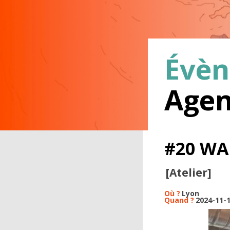
Évè
Age
Signez le 
#20 WA
[Atelier]
Où ?
Lyon
Quand ?
2024-11-