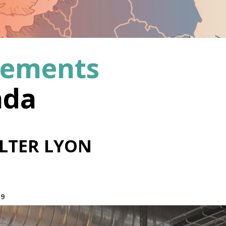
nements
nda
manifeste
LTER LYON
19