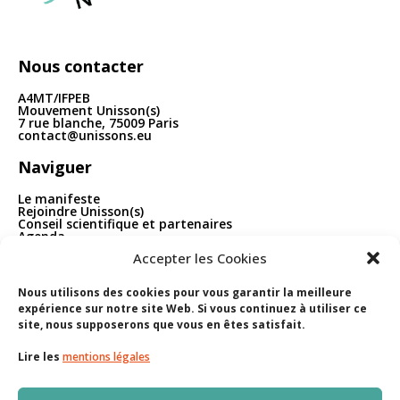
Nous contacter
A4MT/IFPEB
Mouvement Unisson(s)
7 rue blanche, 75009 Paris
contact@unissons.eu
Naviguer
Le manifeste
Rejoindre Unisson(s)
Conseil scientifique et partenaires
Agenda
Publications
Accepter les Cookies
Boîte à outils
Contact
Nous utilisons des cookies pour vous garantir la meilleure
Nous suivre
expérience sur notre site Web. Si vous continuez à utiliser ce
site, nous supposerons que vous en êtes satisfait.
Linkedin
S’abonner à la newsletter
Lire les
mentions légales
Youtube