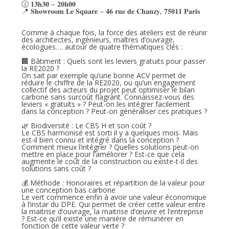
🕜 𝟏𝟑𝐡𝟑𝟎 – 𝟐𝟎𝐡𝟎𝟎
📍 𝐒𝐡𝐨𝐰𝐫𝐨𝐨𝐦 𝐋𝐞 𝐒𝐪𝐮𝐚𝐫𝐞 – 𝟒𝟔 𝐫𝐮𝐞 𝐝𝐞 𝐂𝐡𝐚𝐧𝐳𝐲, 𝟕𝟓𝟎𝟏𝟏 𝐏𝐚𝐫𝐢𝐬
Comme à chaque fois, la force des ateliers est de réunir
des architectes, ingénieurs, maîtres d’ouvrage,
écologues…. autour de quatre thématiques clés :
🏢 Bâtiment : Quels sont les leviers gratuits pour passer
la RE2020 ?
On sait par exemple qu’une bonne ACV permet de
réduire le chiffre de la RE2020, ou qu’un engagement
collectif des acteurs du projet peut optimiser le bilan
carbone sans surcoût flagrant. Connaissez-vous des
leviers « gratuits » ? Peut-on les intégrer facilement
dans la conception ? Peut-on généraliser ces pratiques ?
🌿 Biodiversité : Le CBS H et son coût ?
Le CBS harmonisé est sorti il y a quelques mois. Mais
est-il bien connu et intégré dans la conception ?
Comment mieux l’intégrer ? Quelles solutions peut-on
mettre en place pour l’améliorer ? Est-ce que cela
augmente le coût de la construction ou existe-t-il des
solutions sans coût ?
💰 Méthode : Honoraires et répartition de la valeur pour
une conception bas carbone
Le vert commence enfin à avoir une valeur économique
à l’instar du DPE. Qui permet de créer cette valeur entre
la maitrise d’ouvrage, la maitrise d’œuvre et l’entreprise
? Est-ce qu’il existe une manière de rémunérer en
fonction de cette valeur verte ?