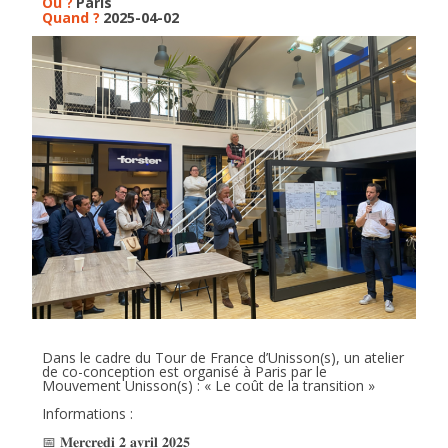
Où ?
Paris
Quand ?
2025-04-02
Dans le cadre du Tour de France d’Unisson(s), un atelier
de co-conception est organisé à Paris par le
Mouvement Unisson(s) : « Le coût de la transition »
Informations :
📅 𝐌𝐞𝐫𝐜𝐫𝐞𝐝𝐢 𝟐 𝐚𝐯𝐫𝐢𝐥 𝟐𝟎𝟐𝟓