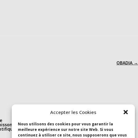
OBADIA
→
Nous suivre
Accepter les Cookies
e
Linkedin
Nous utilisons des cookies pour vous garantir la
isson(s)
S’abonner à la newsletter
ntifique et
Youtube
meilleure expérience sur notre site Web. Si vous
continuez à utiliser ce site, nous supposerons que vous