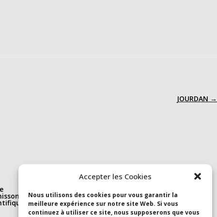
JOURDAN
→
Nous suivre
Accepter les Cookies
e
Linkedin
Nous utilisons des cookies pour vous garantir la
isson(s)
S’abonner à la newsletter
ntifique et
Youtube
meilleure expérience sur notre site Web. Si vous
continuez à utiliser ce site, nous supposerons que vous