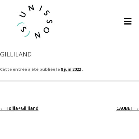
GILLILAND
Cette entrée a été publiée le
8 juin 2022
.
←
Tolila+Gilliland
CAUBET
→
Navigation
des