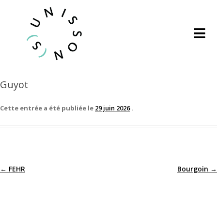
Guyot
Cette entrée a été publiée le
29 juin 2026
.
←
FEHR
Bourgoin
→
Navigation
des