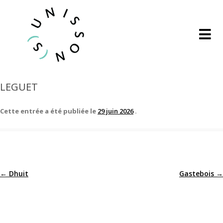
LEGUET
Cette entrée a été publiée le
29 juin 2026
.
←
Dhuit
Gastebois
→
Navigation
des