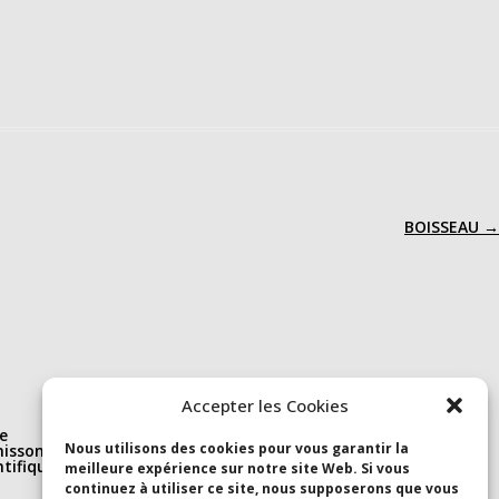
BOISSEAU
→
Nous suivre
Accepter les Cookies
e
Linkedin
Nous utilisons des cookies pour vous garantir la
isson(s)
S’abonner à la newsletter
ntifique et
Youtube
meilleure expérience sur notre site Web. Si vous
continuez à utiliser ce site, nous supposerons que vous