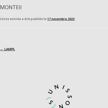
MONTEIl
Cette entrée a été publiée le
17 novembre 2022
.
←
LAMPL
Navigation
des
articles