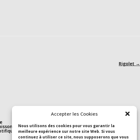
Rigolet
→
Nous suivre
Accepter les Cookies
e
Linkedin
Nous utilisons des cookies pour vous garantir la
isson(s)
S’abonner à la newsletter
ntifique et
Youtube
meilleure expérience sur notre site Web. Si vous
continuez à utiliser ce site, nous supposerons que vous