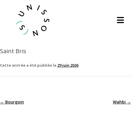
Saint Bris
Cette entrée a été publiée le
29 juin 2026
.
←
Bourgoin
Wahbi
→
Navigation
des