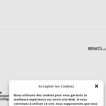
MEHATS
→
Nous suivre
Accepter les Cookies
e
Linkedin
Nous utilisons des cookies pour vous garantir la
isson(s)
S’abonner à la newsletter
ntifique et
Youtube
meilleure expérience sur notre site Web. Si vous
continuez à utiliser ce site, nous supposerons que vous