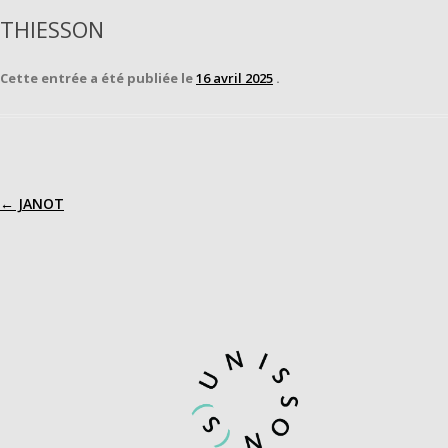
THIESSON
Cette entrée a été publiée le
16 avril 2025
.
←
JANOT
Navigation
des
articles